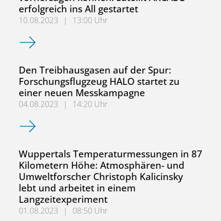
erfolgreich ins All gestartet
10.08.2023
|
13:00 Uhr
Auswirkungen des Klimawandels besser vorhersagen können:
Den Treibhausgasen auf der Spur:
Forschungsflugzeug HALO startet zu
einer neuen Messkampagne
04.08.2023
|
14:20 Uhr
Den Treibhausgasen auf der Spur: Forschungsflugzeug H
Wuppertals Temperaturmessungen in 87
Kilometern Höhe: Atmosphären- und
Umweltforscher Christoph Kalicinsky
lebt und arbeitet in einem
Langzeitexperiment
01.08.2023
|
08:50 Uhr