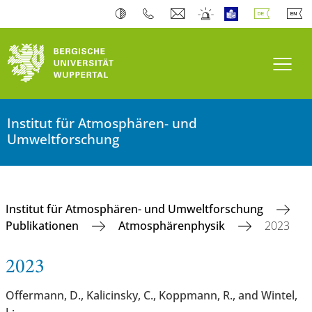
Navi
Institut für Atmosphären- und
Umweltforschung
Institut für Atmosphären- und Umweltforschung
Publikationen
Atmosphärenphysik
2023
2023
Offermann, D., Kalicinsky, C., Koppmann, R., and Wintel,