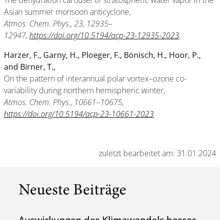
The dehydration carousel of stratospheric water vapor in the
Asian summer monsoon anticyclone,
Atmos. Chem. Phys., 23, 12935–
12947,
https://doi.org/10.5194/acp-23-12935-2023
.
Harzer, F., Garny, H., Ploeger, F., Bönisch, H., Hoor, P.,
and Birner, T.,
On the pattern of interannual polar vortex–ozone co-
variability during northern hemispheric winter,
Atmos. Chem. Phys., 10661–10675,
https://doi.org/10.5194/acp-23-10661-2023
.
zuletzt bearbeitet am: 31.01.2024
Neueste Beiträge
Auswirkungen des Klimawandels besser