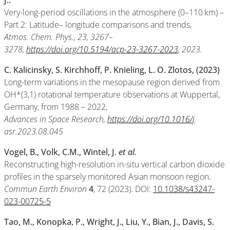
J.:
Very-long-period oscillations in the atmosphere (0–110 km) –
Part 2: Latitude– longitude comparisons and trends,
Atmos. Chem. Phys., 23, 3267–
3278,
https://doi.org/10.5194/acp-23-3267-2023
, 2023.
C. Kalicinsky, S. Kirchhoff, P. Knieling, L. O. Zlotos, (2023)
Long-term variations in the mesopause region derived from
OH*(3,1) rotational temperature observations at Wuppertal,
Germany, from 1988 – 2022,
Advances in Space Research,
https://doi.org/10.1016/j
.
asr.2023.08.045
Vogel, B., Volk, C.M., Wintel, J.
et al.
Reconstructing high-resolution in-situ vertical carbon dioxide
profiles in the sparsely monitored Asian monsoon region.
Commun Earth Environ
4
, 72 (2023). DOI:
10.1038/s43247-
023-00725-5
Tao, M., Konopka, P., Wright, J., Liu, Y., Bian, J., Davis, S.