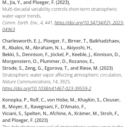
M., Jia, Y., and Ploeger, F. (2023),
Multi-decadal variability controls short-term stratospheric
water vapor trends,
Comm. Earth. Env., 4, 441,
https://doi.org/10.34734/FZJ- 2023-
04963
Charlesworth, E. J., Ploeger, F., Birner, T., Baikhadzhaev,
R., Abalos, M., Abraham, N. L., Akiyoshi, H.,
Bekki, S., Dennison, F., Jöckel, P., Keeble, J., Kinnison, D.,
Morgenstern, O., Plummer, D., Rozanov, E.,
Strode, S., Zeng, G., Egorova, T., and Riese, M. (2023)
Stratospheric water vapor affecting atmospheric circulation,
Nature Communications, 14, 3925,
https://doi.org/10.1038/s41467-023-39559-2
Konopka, P., Rolf, C., von Hobe, M., Khaykin, S., Clouser,
B., Moyer, E., Ravegnani, F., D’Amato, F.,
Viciani, S., Spelten, N., Afchine, A., Krämer, M., Stroh, F.,
and Ploeger, F. (2023)