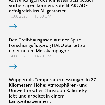
vorhersagen können: Satellit ARCADE
erfolgreich ins All gestartet
10.08.2023
|
13:00 Uhr
Auswirkungen des Klimawandels besser vorhersagen können:
Den Treibhausgasen auf der Spur:
Forschungsflugzeug HALO startet zu
einer neuen Messkampagne
04.08.2023
|
14:20 Uhr
Den Treibhausgasen auf der Spur: Forschungsflugzeug H
Wuppertals Temperaturmessungen in 87
Kilometern Höhe: Atmosphären- und
Umweltforscher Christoph Kalicinsky
lebt und arbeitet in einem
Langzeitexperiment