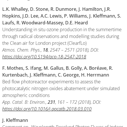
L.K. Whalley, D. Stone, R. Dunmore, J. Hamilton, J.R.
Hopkins, J.D. Lee, A.C. Lewis, P. Williams, J. Kleffmann, S.
Laufs, R. Woodward-Massey, D.E. Heard
Understanding in situ ozone production in the summertime
through radical observations and modelling studies during
the Clean air for London project (ClearfLo)
Atmos. Chem. Phys.,
18
, 2547 – 2571 (2018), DOI:
https://
doi.org/10.5194/acp-18-2547-2018
F. Mothes, S. Ifang, M. Gallus, B. Golly, A. Boréave, R.
Kurtenbach, J. Kleffmann, C. George, H. Herrmann
Bed flow photoreactor experiments to assess the
photocatalytic nitrogen oxides abatement under simulated
atmospheric conditions
App. Catal. B: Environ.,
231
, 161 – 172 (2018), DOI:
https://doi.org/10.1016/j.apcatb.2018.03.010
J. Kleffmann