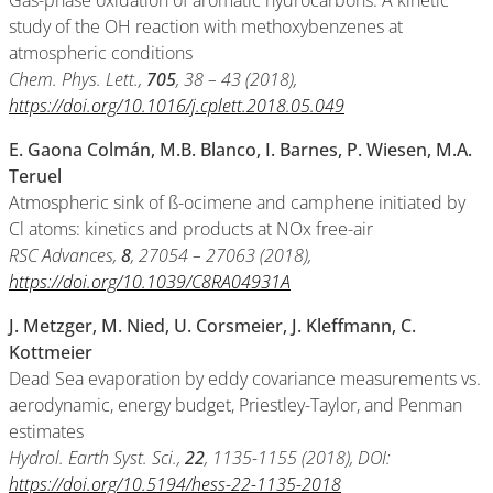
Gas-phase oxidation of aromatic hydrocarbons: A kinetic
study of the OH reaction with methoxybenzenes at
atmospheric conditions
Chem. Phys. Lett.,
705
, 38 – 43 (2018),
https://doi.org/10.1016/j.cplett.2018.05.049
E. Gaona Colmán, M.B. Blanco, I. Barnes, P. Wiesen, M.A.
Teruel
Atmospheric sink of ß-ocimene and camphene initiated by
Cl atoms: kinetics and products at NOx free-air
RSC Advances,
8
, 27054 – 27063 (2018),
https://doi.org/10.1039/C8RA04931A
J. Metzger, M. Nied, U. Corsmeier, J. Kleffmann, C.
Kottmeier
Dead Sea evaporation by eddy covariance measurements vs.
aerodynamic, energy budget, Priestley-Taylor, and Penman
estimates
Hydrol. Earth Syst. Sci.,
22
, 1135-1155 (2018), DOI:
https://doi.org/10.5194/hess-22-1135-2018