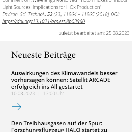
Comment on „Wavelength-Resolved Photon Fluxes of Indoor
Light Sources: Implications for HOx Production“
Environ. Sci. Technol.,
52
(20), 11964 – 11965 (2018), DOI:
https://doi.org/10.1021/acs.est.8b03960
zuletzt bearbeitet am: 25.08.2023
Neueste Beiträge
Auswirkungen des Klimawandels besser
vorhersagen können: Satellit ARCADE
erfolgreich ins All gestartet
10.08.2023
|
13:00 Uhr
Auswirkungen des Klimawandels besser vorhersagen können:
Den Treibhausgasen auf der Spur:
Forschungsflugzeug HALO startet zu