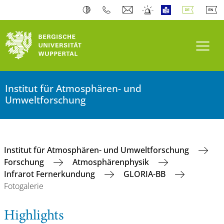
Navi
Institut für Atmosphären- und
Umweltforschung
Institut für Atmosphären- und Umweltforschung
Forschung
Atmosphärenphysik
Infrarot Fernerkundung
GLORIA-BB
Fotogalerie
Highlights